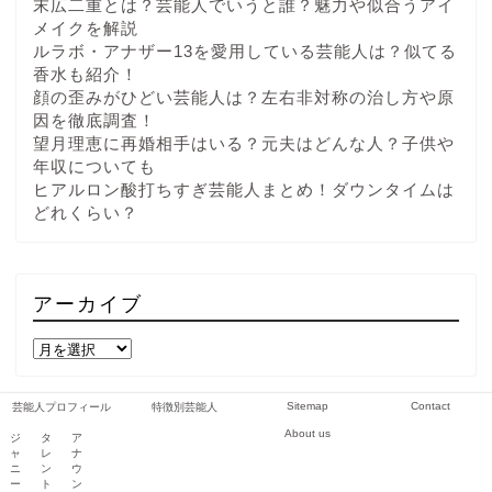
末広二重とは？芸能人でいうと誰？魅力や似合うアイ
メイクを解説
ルラボ・アナザー13を愛用している芸能人は？似てる
香水も紹介！
顔の歪みがひどい芸能人は？左右非対称の治し方や原
因を徹底調査！
望月理恵に再婚相手はいる？元夫はどんな人？子供や
年収についても
ヒアルロン酸打ちすぎ芸能人まとめ！ダウンタイムは
どれくらい？
アーカイブ
Sitemap
Contact
芸能人プロフィール
特徴別芸能人
Privacy Policy
免責事項
About us
ジ
タ
ア
ャ
レ
ナ
2018–2026 Informed House
ニ
ン
ウ
ー
ト
ン