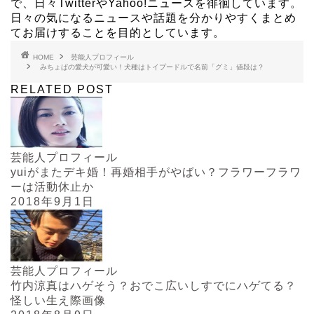
で、日々TwitterやYahoo!ニュースを徘徊しています。
日々の気になるニュースや話題を分かりやすくまとめ
てお届けすることを目的としています。
HOME
芸能人プロフィール
みちょぱの愛犬が可愛い！犬種はトイプードルで名前「グミ」値段は？
RELATED POST
芸能人プロフィール
yuiがまたデキ婚！再婚相手がやばい？フラワーフラワ
ーは活動休止か
2018年9月1日
芸能人プロフィール
竹内涼真はハゲそう？おでこ広いしすでにハゲてる？
怪しい生え際画像