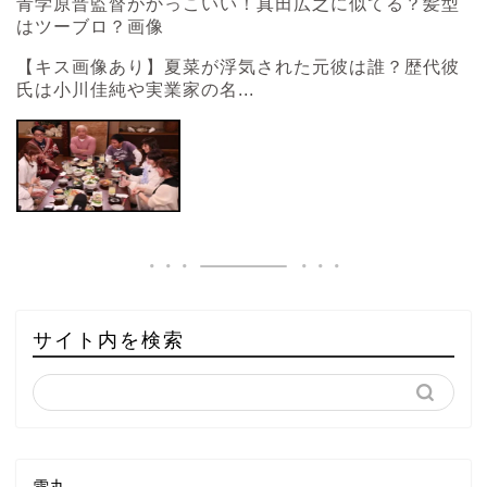
青学原晋監督がかっこいい！真田広之に似てる？髪型
はツーブロ？画像
【キス画像あり】夏菜が浮気された元彼は誰？歴代彼
氏は小川佳純や実業家の名...
サイト内を検索
雪丸