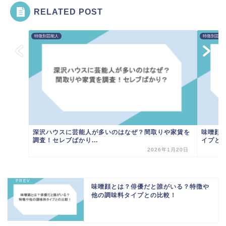
RELATED POST
特徴別芸能人
特徴別芸能
深沢ハウスに芸能人が多いのはなぜ？間取りや家賃を
味噌顔
調査！セレブばかり...
イプと
2026年1月20日
味噌顔とは？俳優だと誰がいる？特徴や
他の調味料タイプとの比較！