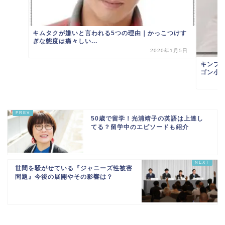
キムタクが嫌いと言われる5つの理由｜かっこつけす
ぎな態度は痛々しい...
2020年1月5日
キンプ
ゴン小
50歳で留学！光浦靖子の英語は上達し
てる？留学中のエピソードも紹介
世間を騒がせている『ジャニーズ性被害
問題』今後の展開やその影響は？