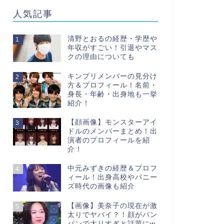
人気記事
清野とおるの経歴・学歴や
1
年収がすごい！引退やマス
クの理由についても
キンプリメンバーの見分け
2
方＆プロフィール！名前・
身長・年齢・出身地も一挙
紹介！
【顔画像】モンスターアイ
3
ドルのメンバーまとめ！出
演者のプロフィールを紹
介！
中元みずきの経歴＆プロフ
4
ィール！出身高校やバニー
ズ時代の画像も紹介
【画像】美奈子の現在が激
5
太りでヤバイ？！顔がパン
パンで太りすぎと話題にw