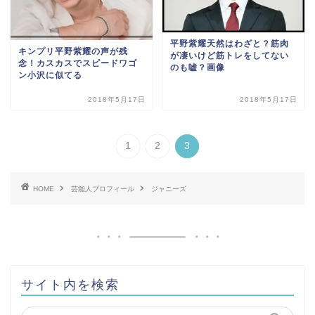
平野紫耀天然はわざと？筋肉
キンプリ平野紫耀の声が残
が凄いけど筋トレをしてない
念！カスカスでスピードワゴ
のも嘘？画像
ン小沢に似てる
2018年5月17日
2018年5月17日
1
2
3
HOME
芸能人プロフィール
ジャニーズ
サイト内を検索