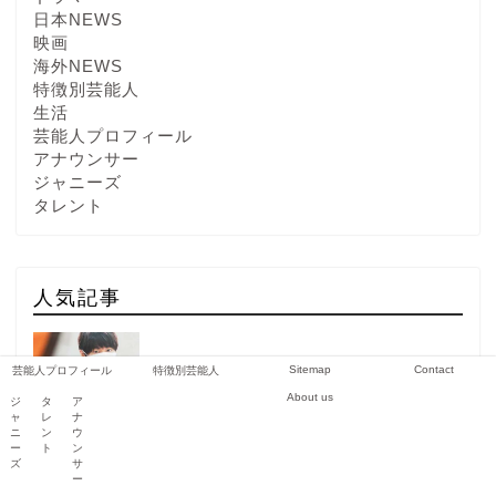
日本NEWS
映画
海外NEWS
特徴別芸能人
生活
芸能人プロフィール
アナウンサー
ジャニーズ
タレント
人気記事
Sitemap
Contact
芸能人プロフィール
特徴別芸能人
About us
1
ジ
タ
ア
ャ
レ
ナ
清野とおるの経歴・学歴や年収がすごい！引退やマス
ニ
ン
ウ
クの理由についても
ー
ト
ン
ズ
サ
ー