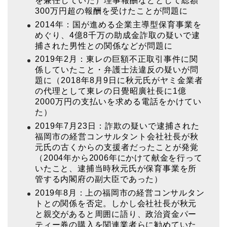
を兼任していた）理事報酬などとして総額
300万円超の報酬を受けたことが問題に
2014年：国が進める企業主導型保育事業を
めぐり、4億8千万の助成金詐取の疑いで逮
捕された男性との関係などが問題に
2019年2月：東レの巨額不正取引事件に関
係していたこと・弁護士法違反の疑いが問
題に（2018年8月9日に秋元氏がヤミ金業者
の代理として東レの日覺昭廣社長に1億
2000万円の支払いを求める電話をかけてい
た）
2019年7月23日：詐欺の疑いで逮捕された
福岡市の経営コンサルタント会社社長が秋
元氏の古くからの支援者だったことが発覚
（
2004年から2006年にかけて献金を行って
いたこと
、逮捕当時秋元氏が保育事業を所
管する内閣府の副大臣であった）
2019年8月：上の福岡市の経営コンサルタン
トとの関係を否定。しかし会社社長が秋元
と親交があると周囲に語り、政治資金パー
ティー券の購入を関連業者らに勧めていた