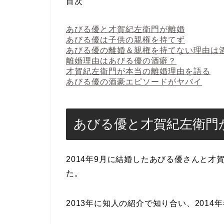
目次
あびる優と才賀紀左衛門が離婚
あびる優は子供の親権を持てず
あびる優の離婚＆親権を持てない理由は
離婚理由はあびる優の酒癖？
才賀紀左衛門が本当の離婚理由を語る
あびる優の酒豪エピソードがヤバイ
あびる優と才賀紀左衛門
2014年9月に結婚したあびる優さんと
た。
2013年に知人の紹介で知り合い、201